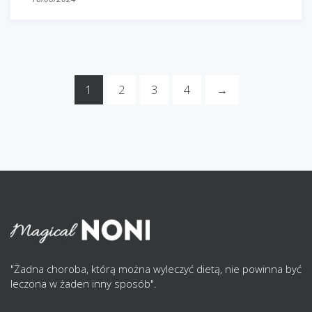
1
2
3
4
→
"Żadna choroba, którą można wyleczyć dietą, nie powinna być
leczona w żaden inny sposób".