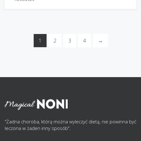
1
2
3
4
→
"Żadna choroba, którą można wyleczyć dietą, nie powinna być
leczona w żaden inny sposób".